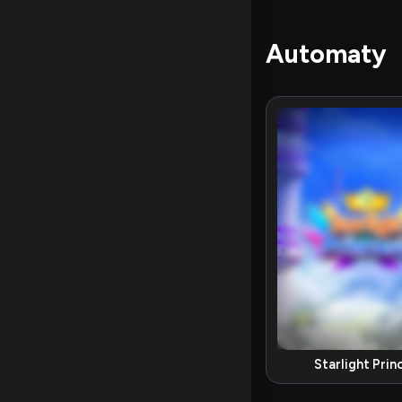
Automaty
Starlight Prin