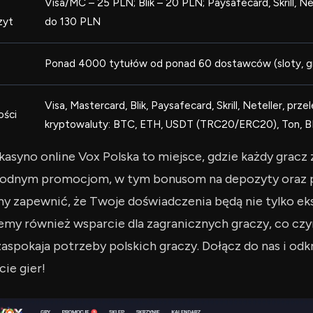
Visa/MC – 25 PLN; Blik – 20 PLN; Paysafecard, Skrill, N
zyt
do 130 PLN
Ponad 4000 tytułów od ponad 60 dostawców (sloty, gry 
Visa, Mastercard, Blik, Paysafecard, Skrill, Neteller, p
ości
kryptowaluty: BTC, ETH, USDT (TRC20/ERC20), Ton, BN
asyno online Vox Polska to miejsce, gdzie każdy gracz zn
odnym promocjom, w tym bonusom na depozyty oraz 
 zapewnić, że Twoje doświadczenia będą nie tylko ekscy
emy również wsparcie dla zagranicznych graczy, co czy
zaspokaja potrzeby polskich graczy. Dołącz do nas i odk
cie gier!