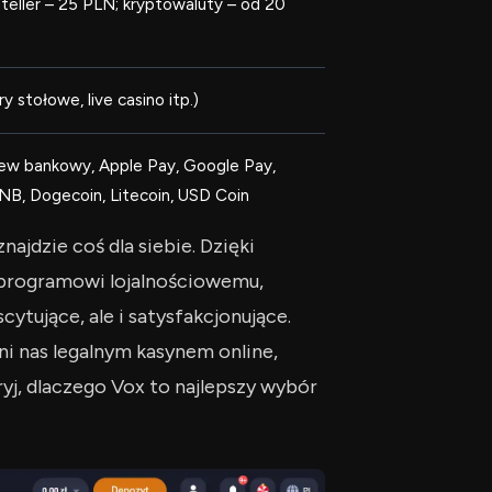
eteller – 25 PLN; kryptowaluty – od 20
stołowe, live casino itp.)
rzelew bankowy, Apple Pay, Google Pay,
B, Dogecoin, Litecoin, USD Coin
ajdzie coś dla siebie. Dzięki
programowi lojalnościowemu,
tujące, ale i satysfakcjonujące.
ni nas legalnym kasynem online,
ryj, dlaczego Vox to najlepszy wybór