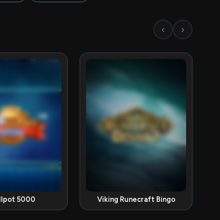
‹
›
llpot 5000
Viking Runecraft Bingo