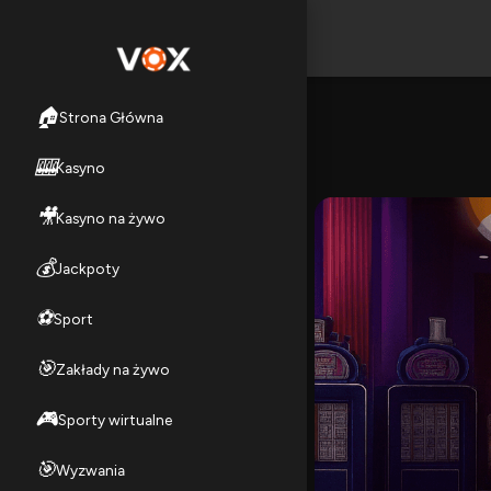
🏠
Strona Główna
🎰
Kasyno
🎥
Kasyno na żywo
💰
Jackpoty
⚽
Sport
🎯
Zakłady na żywo
🎮
Sporty wirtualne
🎯
Wyzwania