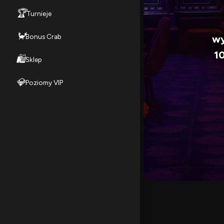
🏆
Turnieje
🦀
Bonus Crab
wy
1
🛍️
Sklep
💎
Poziomy VIP