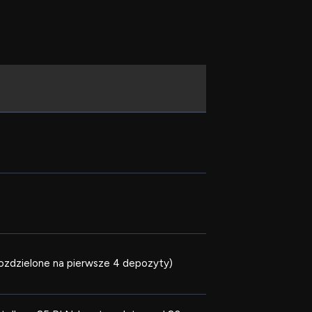
ozdzielone na pierwsze 4 depozyty)