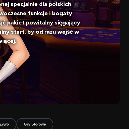
ej specjalnie dla polskich
woczesne funkcje i bogaty
ć pakiet powitalny sięgający
ny start, by od razu wejść w
ięcej.
 Żywo
Gry Stołowe