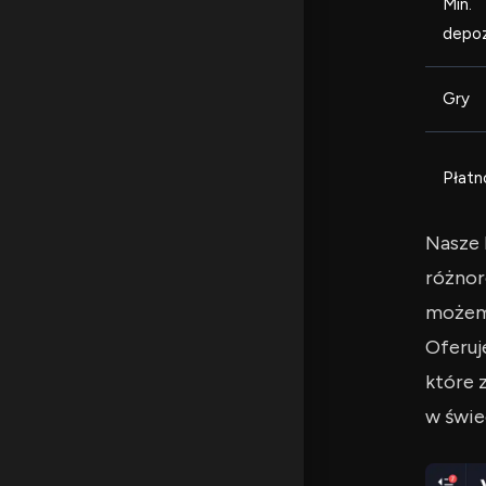
Min.
depo
Gry
Płatn
Nasze k
różnor
możemy
Oferuj
które 
w świe