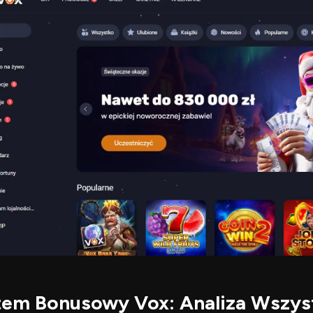
tem Bonusowy Vox: Analiza Wszys